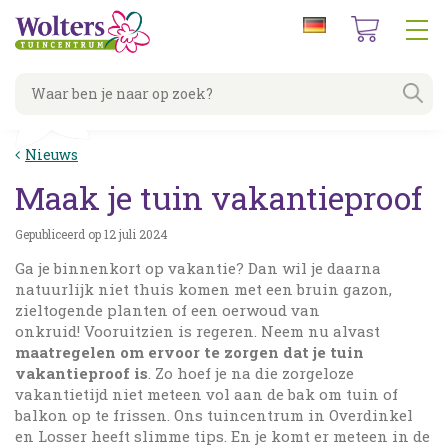
G
a
n
a
a
r
c
Nieuws
o
n
Maak je tuin vakantieproof
t
e
Gepubliceerd op
12 juli 2024
n
t
Ga je binnenkort op vakantie? Dan wil je daarna
natuurlijk niet thuis komen met een bruin gazon,
zieltogende planten of een oerwoud van
onkruid! Vooruitzien is regeren. Neem nu alvast
maatregelen om ervoor te zorgen dat je tuin
vakantieproof is
. Zo hoef je na die zorgeloze
vakantietijd niet meteen vol aan de bak om tuin of
balkon op te frissen. Ons tuincentrum in Overdinkel
en Losser heeft slimme tips. En je komt er meteen in de