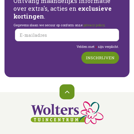
Ontvang maandelijks informatie
over extra's, acties en
exclusieve
kortingen
.
Gegevens slaan we secuur op conform onze
privacy policy
.
Velden met
zijn verplicht.
*