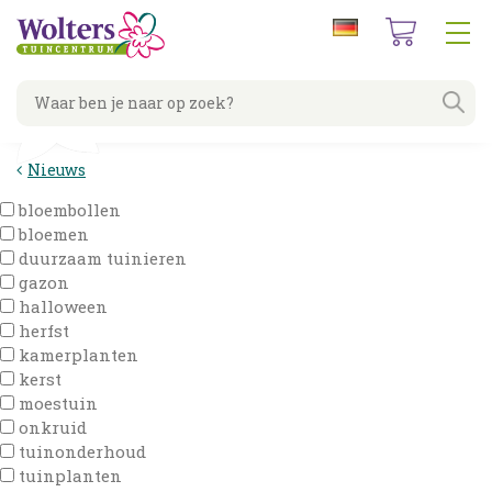
G
a
n
a
a
r
c
Nieuws
o
n
bloembollen
t
bloemen
e
duurzaam tuinieren
n
gazon
t
halloween
herfst
kamerplanten
kerst
moestuin
onkruid
tuinonderhoud
tuinplanten