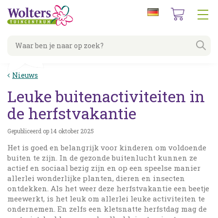
G
a
n
a
a
r
c
Nieuws
o
n
Leuke buitenactiviteiten in
t
e
de herfstvakantie
n
t
Gepubliceerd op
14 oktober 2025
Het is goed en belangrijk voor kinderen om voldoende
buiten te zijn. In de gezonde buitenlucht kunnen ze
actief en sociaal bezig zijn en op een speelse manier
allerlei wonderlijke planten, dieren en insecten
ontdekken. Als het weer deze herfstvakantie een beetje
meewerkt, is het leuk om allerlei leuke activiteiten te
ondernemen. En zelfs een kletsnatte herfstdag mag de