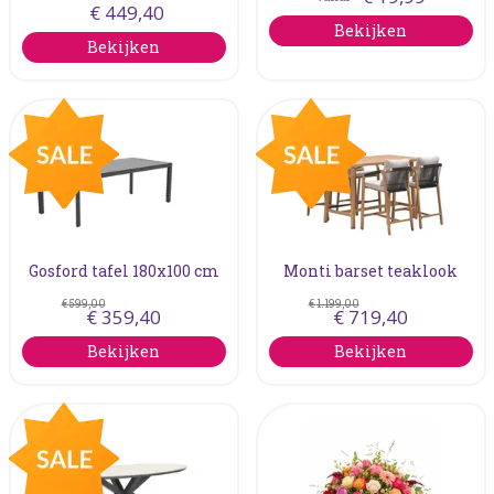
€
449
,
40
Bekijken
Bekijken
Gosford tafel 180x100 cm
Monti barset teaklook
€
599
,
00
€
1.199
,
00
€
359
,
40
€
719
,
40
Bekijken
Bekijken