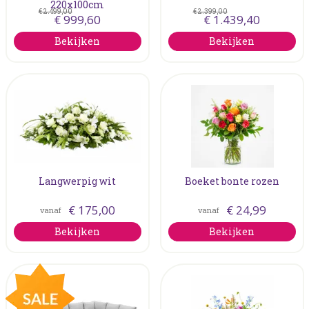
220x100cm
€
2.499
,
00
€
2.399
,
00
€
999
,
60
€
1.439
,
40
Bekijken
Bekijken
Langwerpig wit
Boeket bonte rozen
€
175
,
00
€
24
,
99
vanaf
vanaf
Bekijken
Bekijken