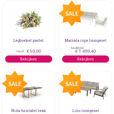
Legboeket pastel
Marsala rope loungeset
€
2.499
,
00
€
50
,
00
€
1.499
,
40
vanaf
Bekijken
Bekijken
Nida tuintafel teak
Lino loungeset