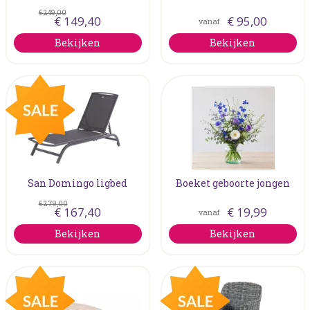
€
249
,
00
€
149
,
40
€
95
,
00
vanaf
Bekijken
Bekijken
San Domingo ligbed
Boeket geboorte jongen
€
279
,
00
€
167
,
40
€
19
,
99
vanaf
Bekijken
Bekijken