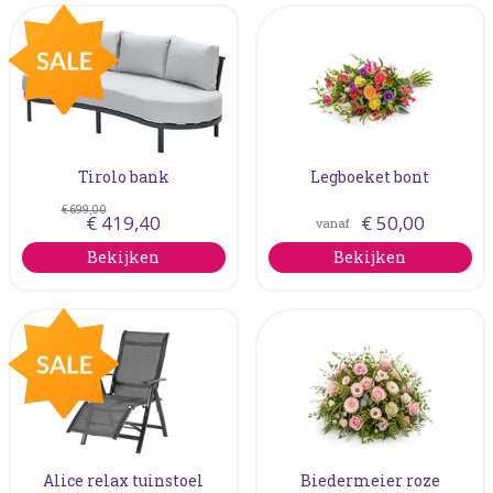
Tirolo bank
Legboeket bont
€
699
,
00
€
419
,
40
€
50
,
00
vanaf
Bekijken
Bekijken
Alice relax tuinstoel
Biedermeier roze