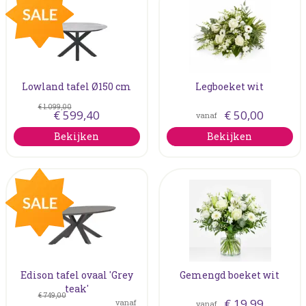
Lowland tafel Ø150 cm
Legboeket wit
€
1.099
,
00
€
599
,
40
€
50
,
00
vanaf
Bekijken
Bekijken
Edison tafel ovaal 'Grey
Gemengd boeket wit
teak'
€
749
,
00
€
19
,
99
vanaf
vanaf