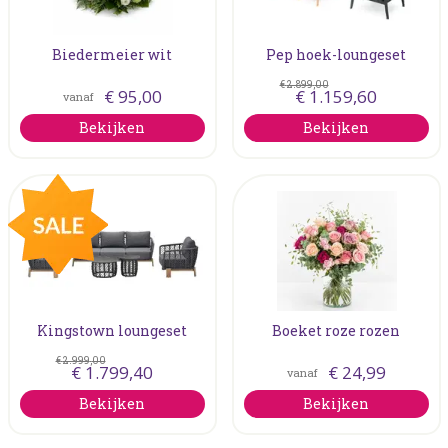
Biedermeier wit
Pep hoek-loungeset
€
2.899
,
00
€
95
,
00
€
1.159
,
60
vanaf
Bekijken
Bekijken
Kingstown loungeset
Boeket roze rozen
€
2.999
,
00
€
1.799
,
40
€
24
,
99
vanaf
Bekijken
Bekijken