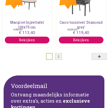
Margriet bijzettafel
Cairo tuinstoel 'Diamond
120x75 cm
grey'
€
189
,
00
€
229
,
00
€
113
,
40
€
119
,
40
Bekijken
Bekijken
1
2
Voordeelmail
Ontvang maandelijks informatie
over extra's, acties en
exclusieve
kortingen
.