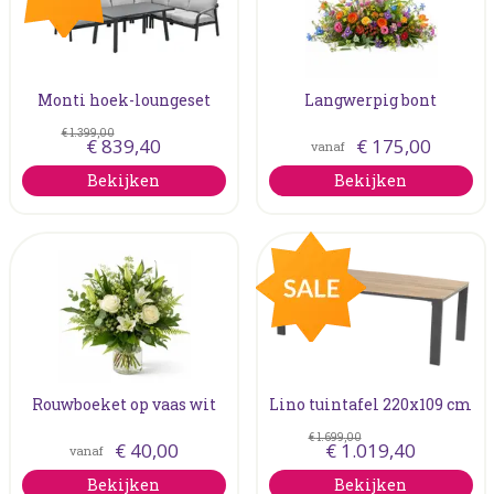
Monti hoek-loungeset
Langwerpig bont
€
1.399
,
00
€
839
,
40
€
175
,
00
vanaf
Bekijken
Bekijken
Rouwboeket op vaas wit
Lino tuintafel 220x109 cm
€
1.699
,
00
€
40
,
00
€
1.019
,
40
vanaf
Bekijken
Bekijken