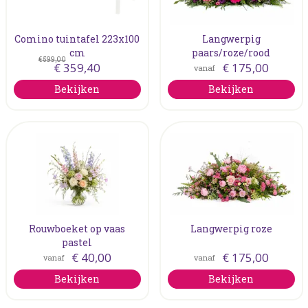
Comino tuintafel 223x100
Langwerpig
cm
paars/roze/rood
€
599
,
00
€
359
,
40
€
175
,
00
vanaf
Bekijken
Bekijken
Rouwboeket op vaas
Langwerpig roze
pastel
€
40
,
00
€
175
,
00
vanaf
vanaf
Bekijken
Bekijken