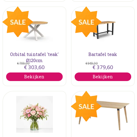
Orbital tuintafel 'teak'
Bartafel teak
Ø120cm
€
759
,
00
€
949
,
00
€
303
,
60
€
379
,
60
Bekijken
Bekijken