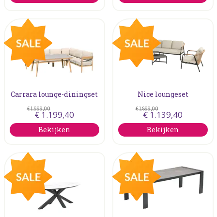
Carrara lounge-diningset
Nice loungeset
€
1.999
,
00
€
1.899
,
00
€
1.199
,
40
€
1.139
,
40
Bekijken
Bekijken