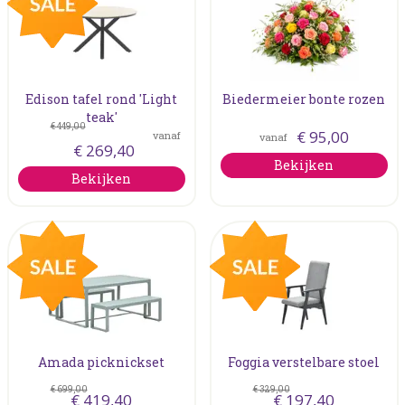
Edison tafel rond 'Light
Biedermeier bonte rozen
teak'
€
449
,
00
€
95
,
00
vanaf
vanaf
€
269
,
40
Bekijken
Bekijken
Amada picknickset
Foggia verstelbare stoel
€
699
,
00
€
329
,
00
€
419
,
40
€
197
,
40