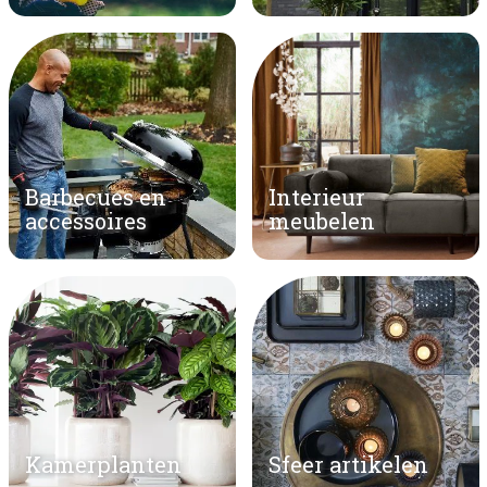
Barbecues en
Interieur
accessoires
meubelen
Kamerplanten
Sfeer artikelen