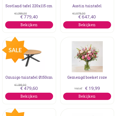
Scotland tafel 220x115 cm
Austin tuintafel
€
1.399
,
00
€
1.079
,
00
€
779
,
40
€
647
,
40
Bekijken
Bekijken
Omnigo tuintafel Ø150cm
Gemengd boeket roze
€
1.199
,
00
€
479
,
60
€
19
,
99
vanaf
Bekijken
Bekijken