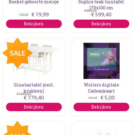
Boeket geboorte meisje
Sophie teak tuintafel
170x100 cm
€
999
,
00
€
19
,
99
€
599
,
40
vanaf
Bekijken
Bekijken
Gina bartafel (excl.
Wolters digitale
krukken)
Cadeaukaart
€
1.299
,
00
€
779
,
40
€
5
,
00
vanaf
Bekijken
Bekijken