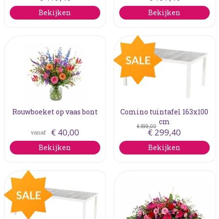
Bekijken
Bekijken
Rouwboeket op vaas bont
Comino tuintafel 163x100
cm
€
499
,
00
€
40
,
00
€
299
,
40
vanaf
Bekijken
Bekijken