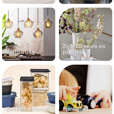
Zijde bloemen en
Verlichting
planten
Keuken artikelen
Speelgoed