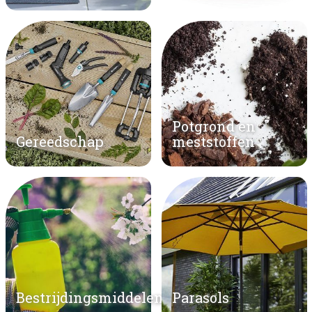
Potgrond en
Gereedschap
meststoffen
Bestrijdingsmiddelen
Parasols