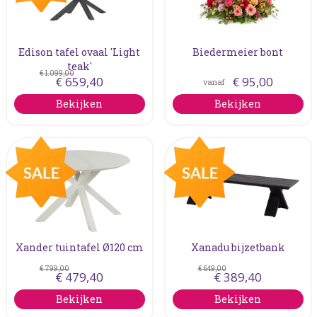
Edison tafel ovaal 'Light
Biedermeier bont
teak'
€
1.099
,
00
€
659
,
40
€
95
,
00
vanaf
Bekijken
Bekijken
Xander tuintafel Ø120 cm
Xanadu bijzetbank
€
799
,
00
€
649
,
00
€
479
,
40
€
389
,
40
Bekijken
Bekijken