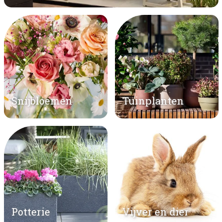
Snijbloemen
Tuinplanten
Potterie
Vijver en dier