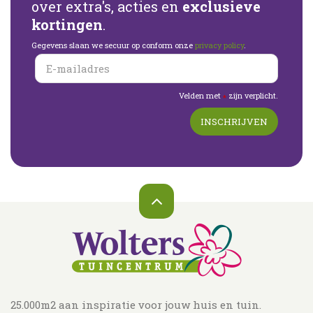
over extra's, acties en
exclusieve
kortingen
.
Gegevens slaan we secuur op conform onze
privacy policy
.
Velden met
zijn verplicht.
*
25.000m2 aan inspiratie voor jouw huis en tuin.