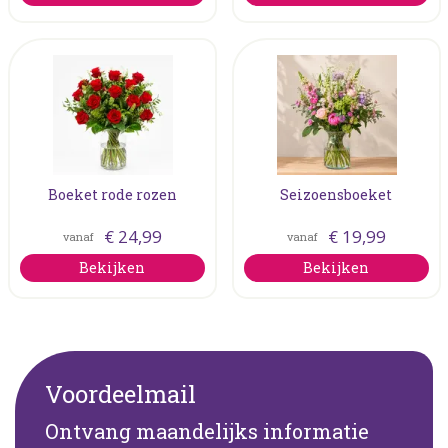
Boeket rode rozen
Seizoensboeket
€
24
,
99
€
19
,
99
vanaf
vanaf
Bekijken
Bekijken
Voordeelmail
Ontvang maandelijks informatie