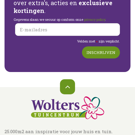
over extra's, acties en
exclusieve
kortingen
.
Gegevens slaan we secuur op conform onze
privacy policy
.
Velden met
zijn verplicht.
*
25.000m2 aan inspiratie voor jouw huis en tuin.