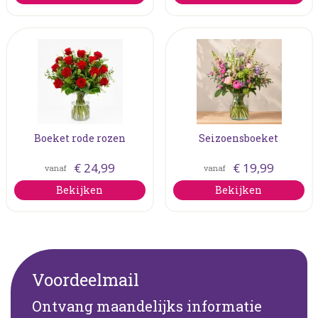
Boeket rode rozen
Seizoensboeket
€
24
,
99
€
19
,
99
vanaf
vanaf
Bekijken
Bekijken
Voordeelmail
Ontvang maandelijks informatie