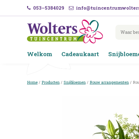
Ga
053–5384029
info@tuincentrumwolters
naar
content
Welkom
Cadeaukaart
Snijbloem
Home
Producten
Snijbloemen
Rouw arrangementen
Rou