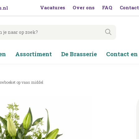
Vacatures
Over ons
FAQ
Contact
.nl
en
Assortiment
De Brasserie
Contact en
wboeket op vaas middel