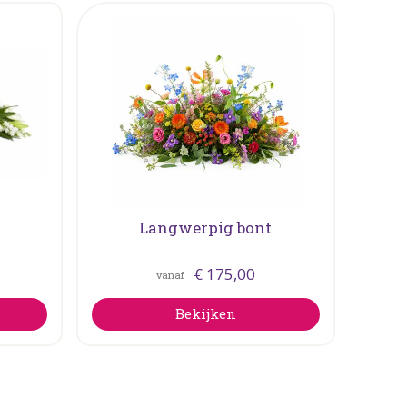
Langwerpig bont
€
175
,
00
vanaf
Bekijken