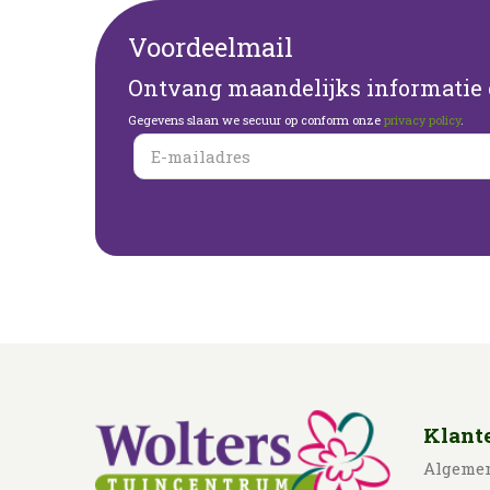
Voordeelmail
Ontvang maandelijks informatie o
Gegevens slaan we secuur op conform onze
privacy policy
.
Klant
Algeme