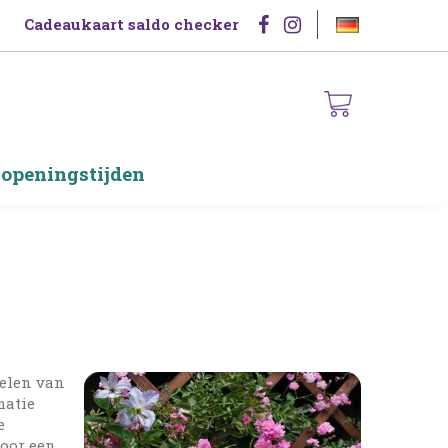
Cadeaukaart saldo checker
 openingstijden
delen van
matie
e
voor een