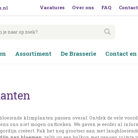
Vacatures
Over ons
FAQ
Contact
.nl
en
Assortiment
De Brasserie
Contact en
lanten
ngbloeiende klimplanten passen overal. Ontdek de vele voor
ens ons niet mogen ontbreken. We gaven je eerder al infor
gordijn creëert. Pak het nog grootser aan met langbloeiend
rdijn van bloemen
: zelfs op een balkon met genoeg ruimte 