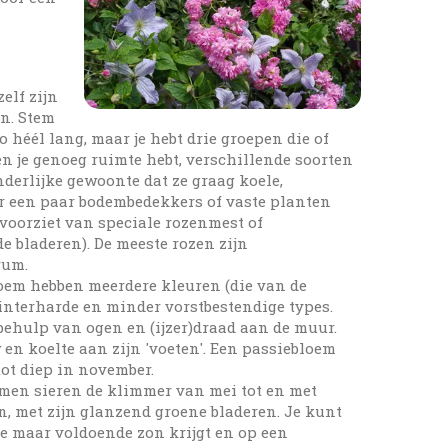
elf zijn
n. Stem
o héél lang, maar je hebt drie groepen die of
n en je genoeg ruimte hebt, verschillende soorten
nderlijke gewoonte dat ze graag koele,
oor een paar bodembedekkers of vaste planten
 voorziet van speciale rozenmest of
e bladeren). De meeste rozen zijn
rum.
loem hebben meerdere kleuren (die van de
winterharde en minder vorstbestendige types.
 behulp van ogen en (ijzer)draad aan de muur.
en koelte aan zijn 'voeten'. Een passiebloem
tot diep in november.
oemen sieren de klimmer van mei tot en met
, met zijn glanzend groene bladeren. Je kunt
ype maar voldoende zon krijgt en op een