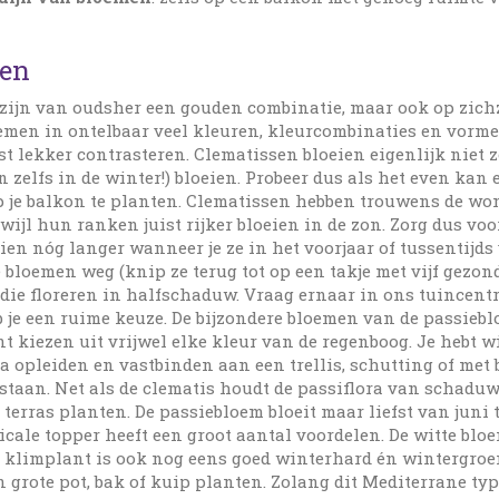
ten
zijn van oudsher een gouden combinatie, maar ook op zichz
emen in ontelbaar veel kleuren, kleurcombinaties en vorme
ist lekker contrasteren. Clematissen bloeien eigenlijk niet z
(en zelfs in de winter!) bloeien. Probeer dus als het even ka
op je balkon te planten. Clematissen hebben trouwens de wo
rwijl hun ranken juist rijker bloeien in de zon. Zorg dus v
ien nóg langer wanneer je ze in het voorjaar of tussentijds
bloemen weg (knip ze terug tot op een takje met vijf gezond
 die floreren in halfschaduw. Vraag ernaar in ons tuincent
b je een ruime keuze. De bijzondere bloemen van de passieb
nt kiezen uit vrijwel elke kleur van de regenboog. Je hebt 
a opleiden en vastbinden aan een trellis, schutting of met
staan. Net als de clematis houdt de passiflora van schaduw 
 terras planten. De passiebloem bloeit maar liefst van juni 
ticale topper heeft een groot aantal voordelen. De witte bl
e klimplant is ook nog eens goed winterhard én wintergroen
en grote pot, bak of kuip planten. Zolang dit Mediterrane t