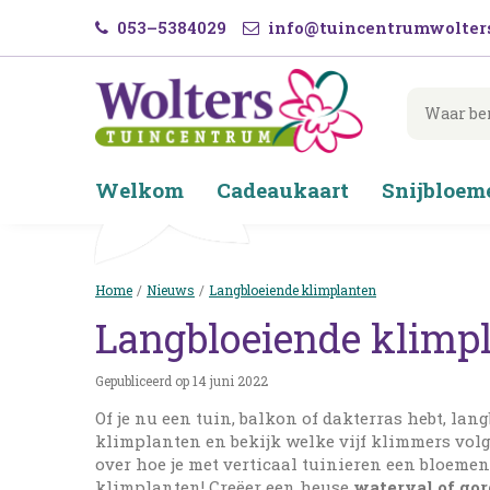
Ga
053–5384029
info@tuincentrumwolters
naar
content
Welkom
Cadeaukaart
Snijbloem
Home
Nieuws
Langbloeiende klimplanten
Langbloeiende klimp
Gepubliceerd op
14 juni 2022
Of je nu een tuin, balkon of dakterras hebt, la
klimplanten en bekijk welke vijf klimmers volg
over hoe je met verticaal tuinieren een bloemen
klimplanten! Creëer een heuse
waterval of go