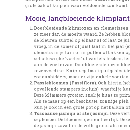
grote bak of kuip en waar voldoende zon komt.
Mooie, langbloeiende klimplan
Doorbloeiende klimrozen en clematissen
ze meer dan de moeite waard. Ze hebben blo
de kleuren subtiel op elkaar af of laat ze ju
vroeg, in de zomer of juist laat in het jaar 
clematis in je tuin of in potten of bakken 
schaduwrijke 'voeten' of wortels hebben, te
aan de voet ervan. Doorbloeiende rozen bloe
rozenvoeding. Knip regelmatig uitgebloeide 
zonaanbidders, maar er zijn enkele soorten
Passiebloemen (Passiflora)
. Ook hierin he
opvallende stampers incluis), waarbij je ku
Deze klimmers groeien snel: je kunt ze prim
Als ze maar op een beschutte, zonnige plek 
kun je ook in een grote pot op het balkon of
Toscaanse jasmijn of sterjasmijn
. Deze ver
september. De bloemen geuren heerlijk. Dez
de jasmijn zowel in de volle grond als in e