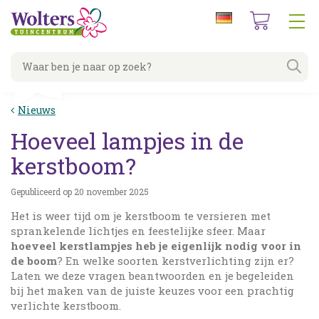
G
a
n
a
a
r
c
Nieuws
o
n
Hoeveel lampjes in de
t
e
kerstboom?
n
t
Gepubliceerd op
20 november 2025
Het is weer tijd om je kerstboom te versieren met
sprankelende lichtjes en feestelijke sfeer. Maar
hoeveel kerstlampjes heb je eigenlijk nodig voor in
de boom
? En welke soorten kerstverlichting zijn er?
Laten we deze vragen beantwoorden en je begeleiden
bij het maken van de juiste keuzes voor een prachtig
verlichte kerstboom.