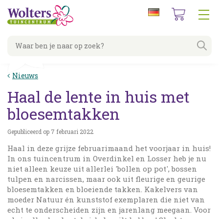
G
a
n
a
a
r
c
Nieuws
o
n
Haal de lente in huis met
t
e
bloesemtakken
n
t
Gepubliceerd op
7 februari 2022
Haal in deze grijze februarimaand het voorjaar in huis!
In ons tuincentrum in Overdinkel en Losser heb je nu
niet alleen keuze uit allerlei 'bollen op pot', bossen
tulpen en narcissen, maar ook uit fleurige en geurige
bloesemtakken en bloeiende takken. Kakelvers van
moeder Natuur én kunststof exemplaren die niet van
echt te onderscheiden zijn en jarenlang meegaan. Voor