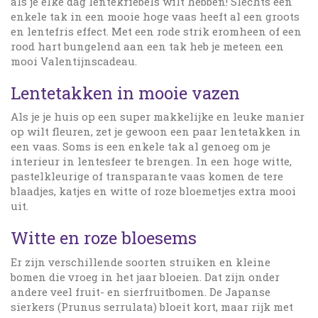
als je elke dag lentekriebels wilt hebben! Slechts een
enkele tak in een mooie hoge vaas heeft al een groots
en lentefris effect. Met een rode strik eromheen of een
rood hart bungelend aan een tak heb je meteen een
mooi Valentijnscadeau.
Lentetakken in mooie vazen
Als je je huis op een super makkelijke en leuke manier
op wilt fleuren, zet je gewoon een paar lentetakken in
een vaas. Soms is een enkele tak al genoeg om je
interieur in lentesfeer te brengen. In een hoge witte,
pastelkleurige of transparante vaas komen de tere
blaadjes, katjes en witte of roze bloemetjes extra mooi
uit.
Witte en roze bloesems
Er zijn verschillende soorten struiken en kleine
bomen die vroeg in het jaar bloeien. Dat zijn onder
andere veel fruit- en sierfruitbomen. De Japanse
sierkers (Prunus serrulata) bloeit kort, maar rijk met