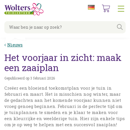
G
a
n
a
a
r
c
Nieuws
o
n
Het voorjaar in zicht: maak
t
e
een zaaiplan
n
t
Gepubliceerd op
3 februari 2026
Creëer een bloeiend toekomstplan voor je tuin in
februari en maart. Het is misschien nog winter, maar
de gedachten aan het komende voorjaar kunnen niet
vroeg genoeg beginnen. Februari is de perfecte tijd om
je tuinplannen te smeden en je klaar te maken voor
een kleurrijke en weelderige tuin. Hier zijn enkele tips
om je op weg te helpen met een succesvol zaaiplan!