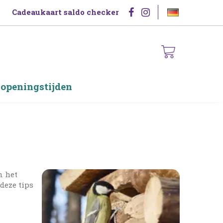
Cadeaukaart saldo checker
 openingstijden
n het
deze tips