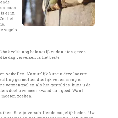
lende
 een mooi
ls er in
Zet het
ie,
de vogels
nkbak zelfs nog belangrijker dan eten geven.
ke dag verversen is het beste.
en vetbollen. Natuurlijk kunt u deze laatste
ulling gesmolten dierlijk vet en meng er
e vetmengsel en als het gestold is, kunt u de
Anders doet u ze meer kwaad dan goed. Want
l moeten zoeken.
ruiken. Er zijn verschillende mogelijkheden. Uw
de lijsterbes en het krentenboompje. Ook klimop