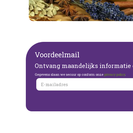
Voordeelmail
Ontvang maandelijks informatie o
Gegevens slaan we secuur op conform onze
privacy policy
.