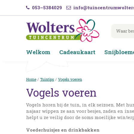
Ga
053–5384029
info@tuincentrumwolters
naar
content
Welkom
Cadeaukaart
Snijbloem
Home
Tuintips
Vogels voeren
Vogels voeren
Vogels horen bij de tuin, in elk seizoen. Met h
najaar wippen ze aan voor besjes, zaden en inse
helpt u ze veilig door de soms moeilijke winter
Voederhuisjes en drinkbakken