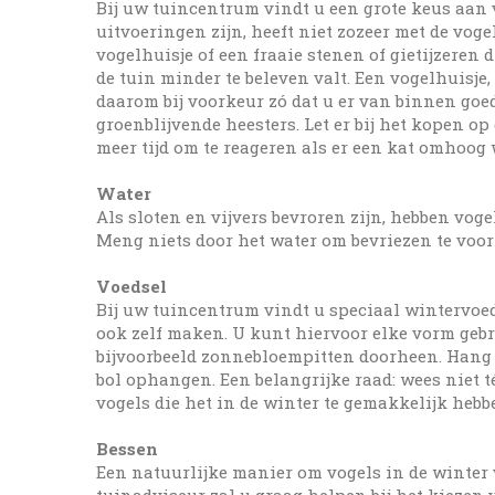
Bij uw tuincentrum vindt u een grote keus aan 
uitvoeringen zijn, heeft niet zozeer met de vo
vogelhuisje of een fraaie stenen of gietijzeren 
de tuin minder te beleven valt. Een vogelhuisje, 
daarom bij voorkeur zó dat u er van binnen goed
groenblijvende heesters. Let er bij het kopen o
meer tijd om te reageren als er een kat omhoog
Water
Als sloten en vijvers bevroren zijn, hebben vog
Meng niets door het water om bevriezen te voor
Voedsel
Bij uw tuincentrum vindt u speciaal wintervoeds
ook zelf maken. U kunt hiervoor elke vorm gebr
bijvoorbeeld zonnebloempitten doorheen. Hang e
bol ophangen. Een belangrijke raad: wees niet t
vogels die het in de winter te gemakkelijk hebb
Bessen
Een natuurlijke manier om vogels in de winter 
tuinadviseur zal u graag helpen bij het kiezen 