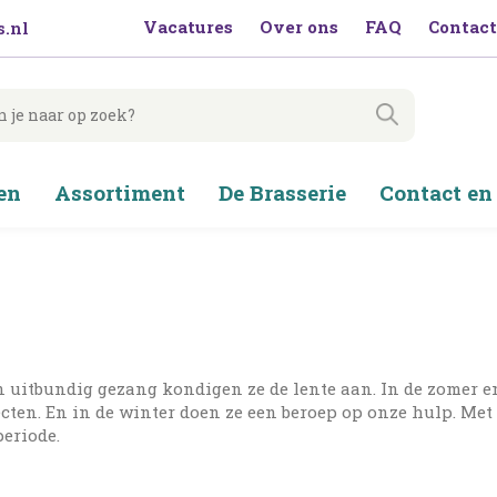
Vacatures
Over ons
FAQ
Contact
.nl
en
Assortiment
De Brasserie
Contact en
un uitbundig gezang kondigen ze de lente aan. In de zomer e
cten. En in de winter doen ze een beroep op onze hulp. Met 
periode.