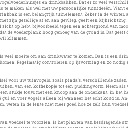
vogelvoederhuisjes en drinkbakken. Dat er zo veel verschil
gels te maken als wel met uw persoonlijke tuinideeën. Want
drinkbak is een belangrijk tuinelement. Zeker in de winter, a
met zijn gezellige af en aan gevlieg, geeft een kijkrichting. 
 zicht op hebt, bijvoorbeeld tegen een achtergrond van moo
p dat de voederplank hoog genoeg van de grond is. Dat geeft 
 wil klimmen.
els veel moeite om aan drinkwater te komen. Dan is een dri
komen. Regelmatig controleren op ijsvorming en zo nodig el
el voor uw tuinvogels, zoals pinda's, verschillende zaden 
uiken, van een koffiekopje tot een puddingvorm. Neem als v
en stukje touw, met een knoop aan de onderkant, in het het
é gul en voer vogels alleen bij wanneer het écht koud is. 
en, weten in de lente niet meer goed hoe ze zelf hun voedse
van voedsel te voorzien, is het planten van besdragende st
van de mooiste én smakelijkste soorten, zoals bijvoorbeeld 