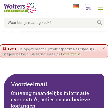
G
a
n
a
a
r
c
o
n
t
x
Fout!
De opgevraagde productpagina is tijdelijk
e
uitgeschakeld. Ga terug naar het
overzicht
.
n
t
Voordeelmail
Ontvang maandelijks informatie
over extra's, acties en
exclusieve
kortingen
.