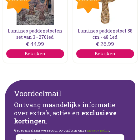
Lumineo paddenstoelen
Lumineo paddenstoel 58
set van 3 - 270led
cm - 48 Led
€
44
,
99
€
26
,
99
Bekijken
Bekijken
Voordeelmail
Ontvang maandelijks informatie
over extra's, acties en
exclusieve
kortingen
.
Gegevens slaan we secuur op conform onze
privacy policy
.