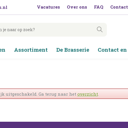
Vacatures
Over ons
FAQ
Contact
.nl
en
Assortiment
De Brasserie
Contact en
jk uitgeschakeld. Ga terug naar het
overzicht
.