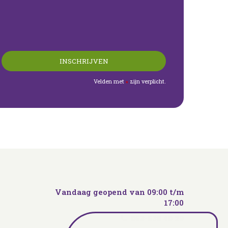
Velden met
zijn verplicht.
*
Vandaag geopend van
09:00
t/m
17:00
053-538 40 29