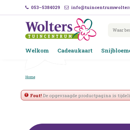
Ga
053–5384029
info@tuincentrumwolters
naar
content
Welkom
Cadeaukaart
Snijbloem
Home
Fout!
De opgevraagde productpagina is tijdeli