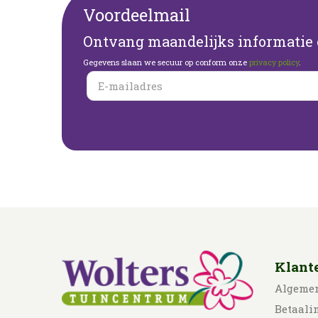
Voordeelmail
Ontvang maandelijks informatie o
Gegevens slaan we secuur op conform onze
privacy policy
.
Klant
Algeme
Betaali