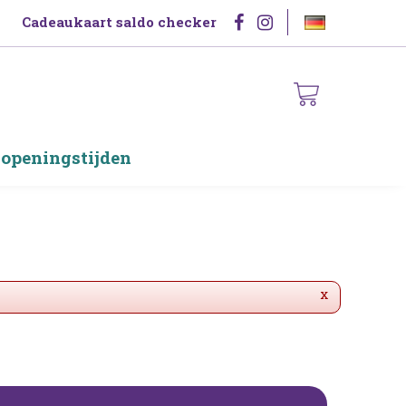
Cadeaukaart saldo checker
 openingstijden
x