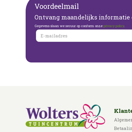
Voordeelmail
Ontvang maandelijks informatie o
Gegevens slaan we secuur op conform onze
privacy policy
.
Klant
Algeme
Betaali