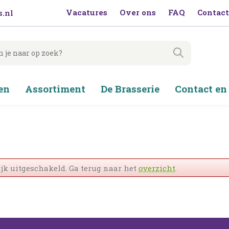
Vacatures
Over ons
FAQ
Contact
.nl
en
Assortiment
De Brasserie
Contact en
jk uitgeschakeld. Ga terug naar het
overzicht
.