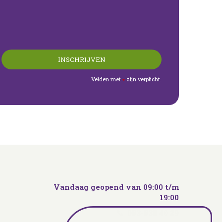
Velden met
zijn verplicht.
*
Vandaag geopend van
09:00
t/m
19:00
053-538 40 29