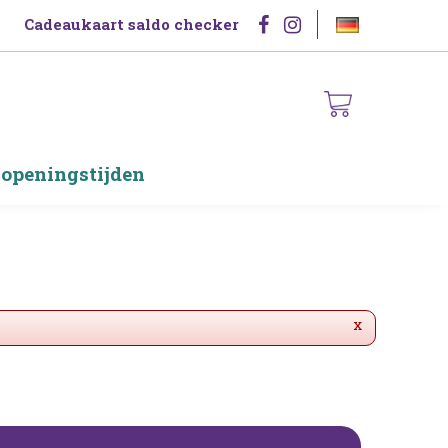
Cadeaukaart saldo checker
 openingstijden
x