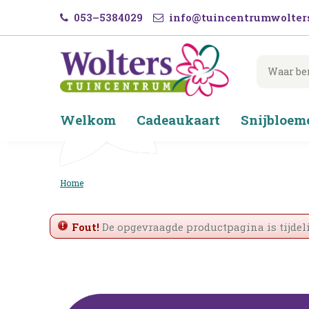
Ga
053–5384029
info@tuincentrumwolters
naar
content
Welkom
Cadeaukaart
Snijbloem
Home
Fout!
De opgevraagde productpagina is tijdeli