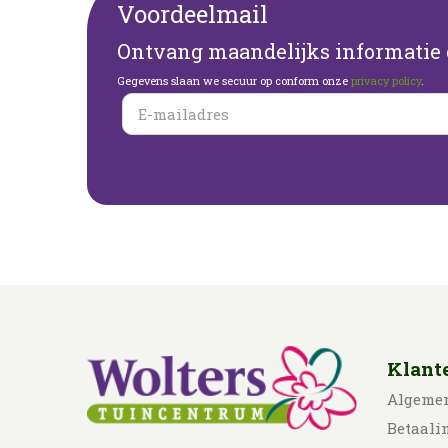
Voordeelmail
Ontvang maandelijks informatie o
Gegevens slaan we secuur op conform onze
privacy policy
.
Klant
Algeme
Betaali