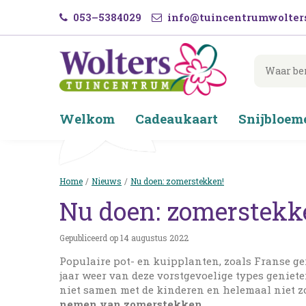
Ga
053–5384029
info@tuincentrumwolters
naar
content
Welkom
Cadeaukaart
Snijbloem
Home
Nieuws
Nu doen: zomerstekken!
Nu doen: zomerstekk
Gepubliceerd op
14 augustus 2022
Populaire pot- en kuipplanten, zoals Franse ger
jaar weer van deze vorstgevoelige types geniet
niet samen met de kinderen en helemaal niet zo
nemen van zomerstekken
.