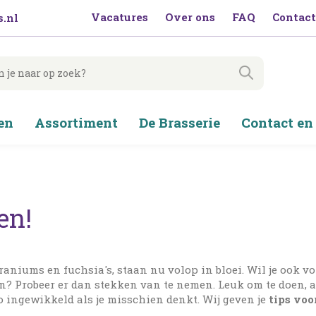
Vacatures
Over ons
FAQ
Contact
.nl
en
Assortiment
De Brasserie
Contact en
en!
aniums en fuchsia's, staan nu volop in bloei. Wil je ook v
en? Probeer er dan stekken van te nemen. Leuk om te doen, 
 ingewikkeld als je misschien denkt. Wij geven je
tips voo