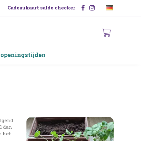
Cadeaukaart saldo checker
 openingstijden
olgend
al dan
r het