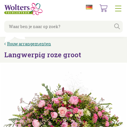
G
a
n
a
a
r
c
Rouw arrangementen
o
n
Langwerpig roze groot
t
e
n
t