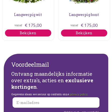
Langwerpig wit
Langwerpig bont
€
175
,
00
€
175
,
00
vanaf
vanaf
Bekijken
Bekijken
Voordeelmail
Ontvang maandelijks informatie
over extra's, acties en
exclusieve
kortingen
.
Gegevens slaan we secuur op conform onze
privacy policy
.