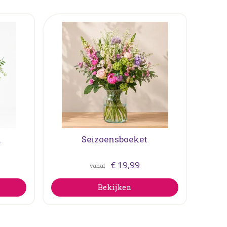
n
Seizoensboeket
€
19
,
99
vanaf
Bekijken