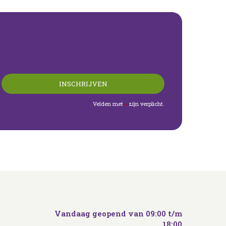
Velden met
zijn verplicht.
*
Vandaag geopend van
09:00
t/m
18:00