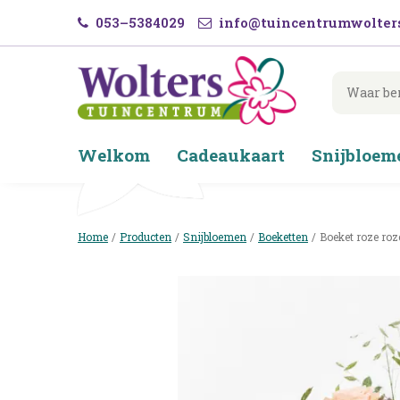
Ga
053–5384029
info@tuincentrumwolters
naar
content
Welkom
Cadeaukaart
Snijbloem
Home
Producten
Snijbloemen
Boeketten
Boeket roze roz