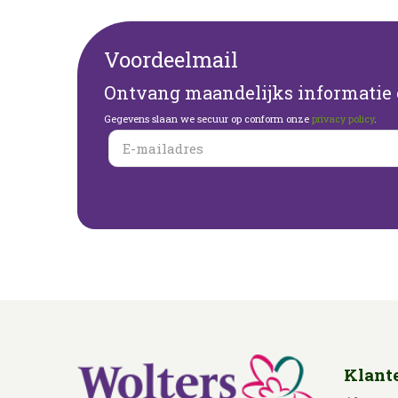
Voordeelmail
Ontvang maandelijks informatie o
Gegevens slaan we secuur op conform onze
privacy policy
.
Klant