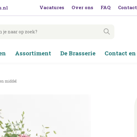
Vacatures
Over ons
FAQ
Contact
.nl
en
Assortiment
De Brasserie
Contact en
en middel