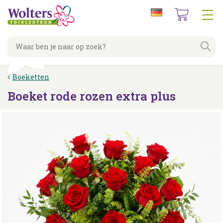
G
a
n
a
a
r
c
Boeketten
o
n
Boeket rode rozen extra plus
t
e
n
t