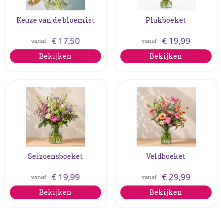
Keuze van de bloemist
Plukboeket
€
17
,
50
€
19
,
99
vanaf
vanaf
Bekijken
Bekijken
Seizoensboeket
Veldboeket
€
19
,
99
€
29
,
99
vanaf
vanaf
Bekijken
Bekijken