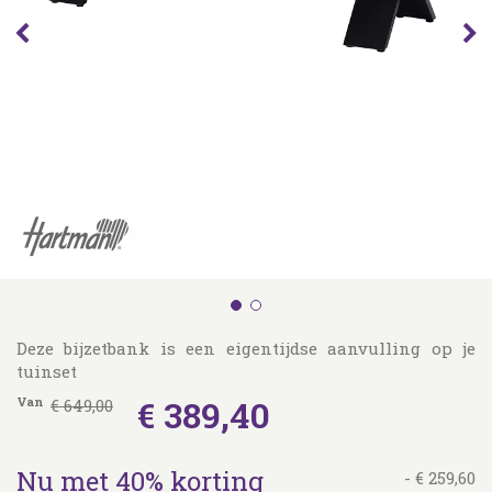
Deze bijzetbank is een eigentijdse aanvulling op je
tuinset
€
389
,
40
Van
€
649
,
00
Nu met 40% korting
-
€
259
,
60