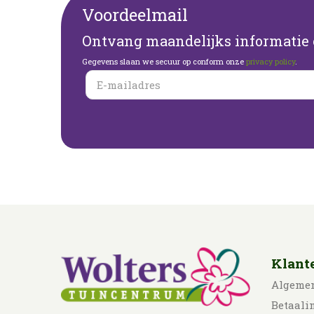
Voordeelmail
Ontvang maandelijks informatie o
Gegevens slaan we secuur op conform onze
privacy policy
.
Klant
Algeme
Betaali