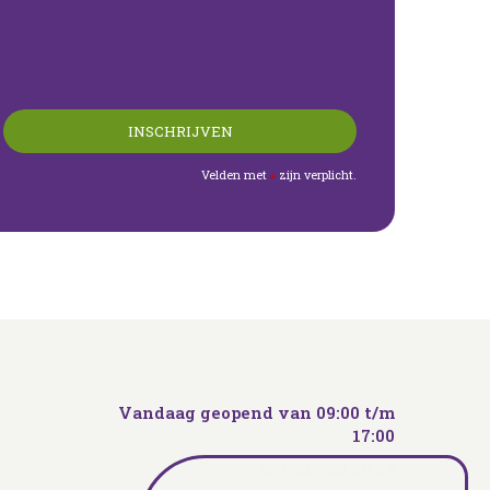
Velden met
zijn verplicht.
*
Vandaag geopend van
09:00
t/m
17:00
053-538 40 29