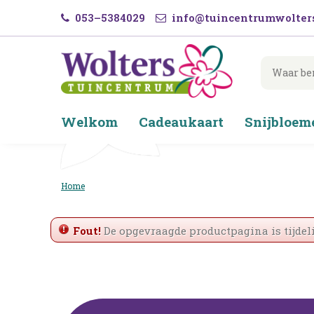
Ga
053–5384029
info@tuincentrumwolters
naar
content
Welkom
Cadeaukaart
Snijbloem
Home
Fout!
De opgevraagde productpagina is tijdeli