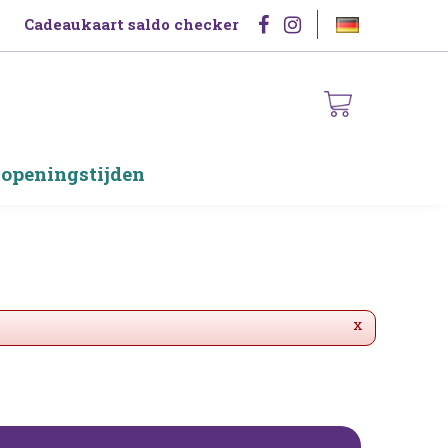
Cadeaukaart saldo checker
 openingstijden
x