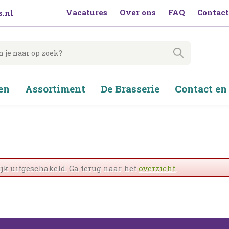
Vacatures
Over ons
FAQ
Contact
.nl
en
Assortiment
De Brasserie
Contact en
jk uitgeschakeld. Ga terug naar het
overzicht
.