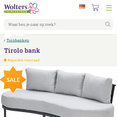
G
a
n
a
a
r
c
Tuinbanken
o
n
Tirolo bank
t
e
Beperkte voorraad
n
t