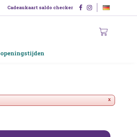
Cadeaukaart saldo checker
 openingstijden
x