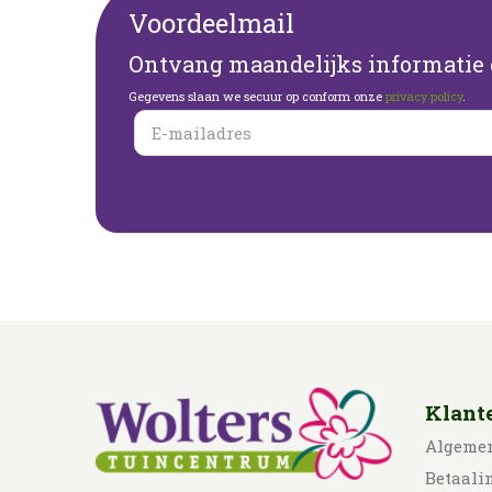
Voordeelmail
Ontvang maandelijks informatie o
Gegevens slaan we secuur op conform onze
privacy policy
.
Klant
Algeme
Betaali