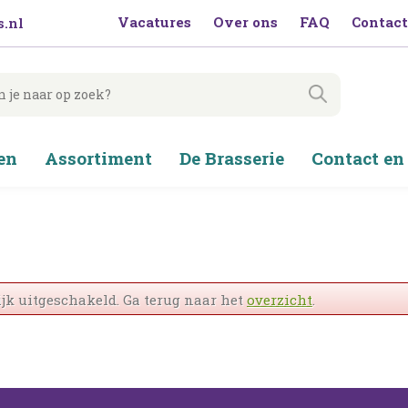
Vacatures
Over ons
FAQ
Contact
.nl
en
Assortiment
De Brasserie
Contact en
jk uitgeschakeld. Ga terug naar het
overzicht
.