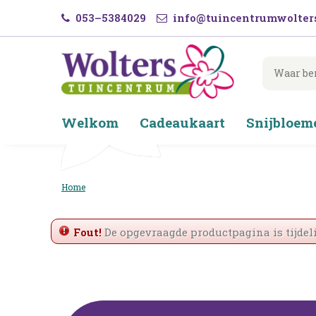
Ga
053–5384029
info@tuincentrumwolters
naar
content
Welkom
Cadeaukaart
Snijbloem
Home
Fout!
De opgevraagde productpagina is tijdeli