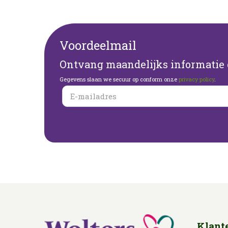
Voordeelmail
Ontvang maandelijks informatie o
Gegevens slaan we secuur op conform onze
privacy policy
.
Klant