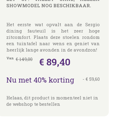
SHOWMODEL NOG BESCHIKBAAR.
Het eerste wat opvalt aan de Sergio
dining fauteuil is het zeer hoge
zitcomfort. Plaats deze stoelen rondom
een tuintafel naar wens en geniet van
heerlijk lange avonden in de avondzon!
€
89
,
40
Van
€
149
,
00
Nu met 40% korting
-
€
59
,
60
Helaas, dit product is momenteel niet in
de webshop te bestellen