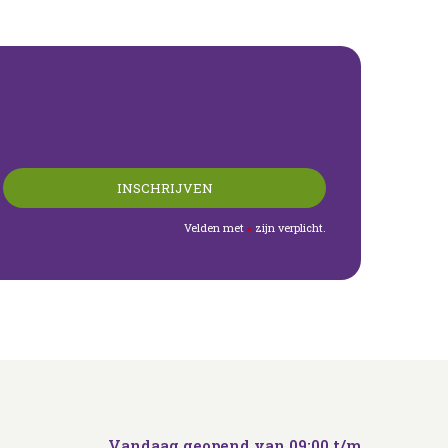
Velden met
zijn verplicht.
*
Vandaag geopend van
09:00
t/m