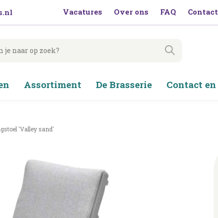
Vacatures
Over ons
FAQ
Contact
.nl
en
Assortiment
De Brasserie
Contact en
gstoel 'Valley sand'