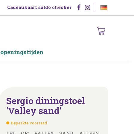
Cadeaukaart saldo checker
 openingstijden
Sergio diningstoel
'Valley sand'
Beperkte voorraad
LET OP: VALLEY SAND, ALLEEN