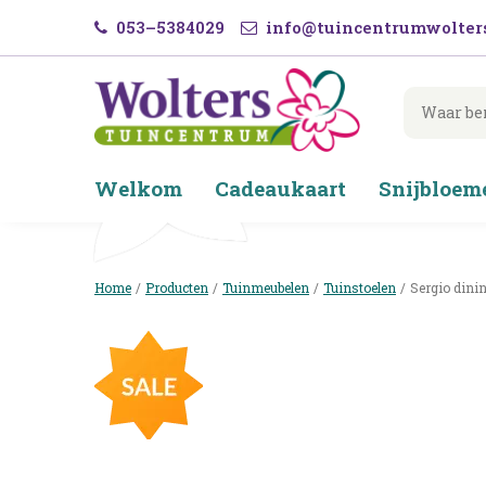
Ga
053–5384029
info@tuincentrumwolters
naar
content
Welkom
Cadeaukaart
Snijbloem
Home
Producten
Tuinmeubelen
Tuinstoelen
Sergio dinin