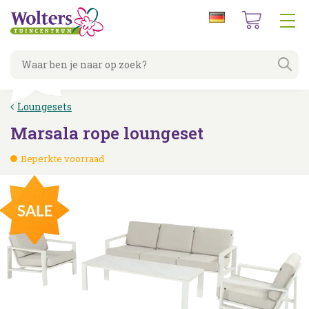
G
a
n
a
a
r
c
Loungesets
o
n
Marsala rope loungeset
t
e
Beperkte voorraad
n
t