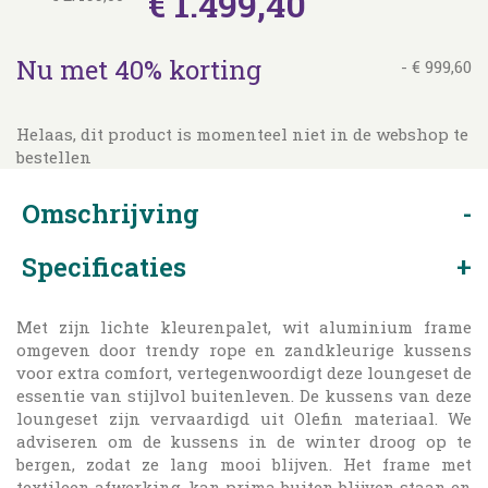
€
1.499
,
40
Nu met 40% korting
-
€
999
,
60
Helaas, dit product is momenteel niet in de webshop te
bestellen
Omschrijving
Specificaties
Met zijn lichte kleurenpalet, wit aluminium frame
omgeven door trendy rope en zandkleurige kussens
voor extra comfort, vertegenwoordigt deze loungeset de
essentie van stijlvol buitenleven. De kussens van deze
loungeset zijn vervaardigd uit Olefin materiaal. We
adviseren om de kussens in de winter droog op te
bergen, zodat ze lang mooi blijven. Het frame met
textileen afwerking, kan prima buiten blijven staan en