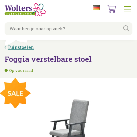
G
a
n
a
a
r
c
Tuinstoelen
o
n
Foggia verstelbare stoel
t
e
Op voorraad
n
t