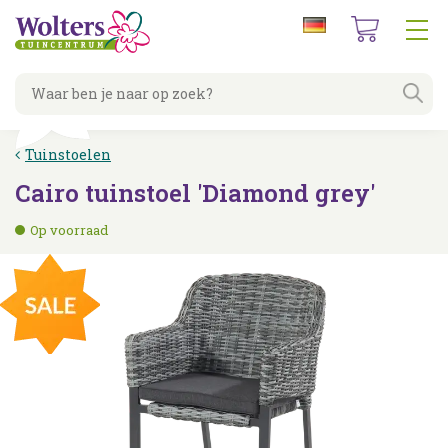
G
a
n
a
a
r
c
Tuinstoelen
o
n
Cairo tuinstoel 'Diamond grey'
t
e
Op voorraad
n
t